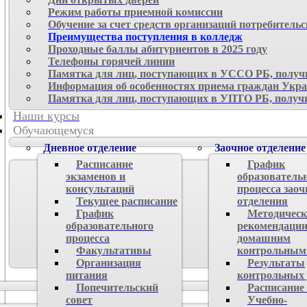
Режим работы приемной комиссии
Обучение за счет средств организаций потребитель
Преимущества поступления в колледж
Проходные баллы абитуриентов в 2025 году
Телефоны горячей линии
Памятка для лиц, поступающих в УССО РБ, получи
Информация об особенностях приема граждан Укр
Памятка для лиц, поступающих в УПТО РБ, получи
Наши курсы
Обучающемуся
Дневное отделение
Заочное отделение
Расписание
График
экзаменов и
образователь
консультаций
процесса заоч
Текущее расписание
отделения
График
Методическ
образовательного
рекомендации
процесса
домашним
Факультативы
контрольным
Организация
Результаты
питания
контрольных 
Попечительский
Расписание
совет
Учебно-