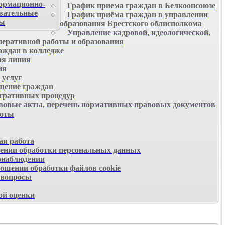
ормационно-
График приема граждан в Белкоопсоюзе
вательные
График приёма граждан в управлении
сы
образования Брестского облисполкома
Управление кадровой, идеологической,
перативной работы и образования
аждан в колледже
ая линия
ия
 услуг
щение граждан
тративных процедур
овые акты, перечень нормативных правовых документов
боты
я работа
ении обработки персональных данных
онаблюдении
шении обработки файлов cookie
 вопросы
ой оценки