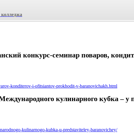
в колледжа
кий конкурс-семинар поваров, кондите
varov-konditerov-i-ofitsiantov-prokhodit-v-baranovichakh.html
а Международного кулинарного кубка – 
unarodnogo-kulinarnogo-kubka-u-predstaviteley-baranovichey/