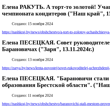
Елена РАКУТЬ. А торт-то золотой! Уча
чемпионата кондитеров ("Наш край", 15.
Создано: 15 ноября 2024
https://nashkraj.by/news/obshchestvo/a-tort-to-zolotoy-uchashchie
Елена ПЕСЕЦКАЯ. Совет руководителей
Барановичах ("Заря", 13.11.2024г.)
Создано: 13 ноября 2024
https://zarya.by/news/lenta-novostej/sovet-rukovoditelej-uchrezhdeni
Елена ПЕСЕЦКАЯ. "Барановичи стали м
образования Брестской области". ("Наш 
Создано: 11 ноября 2024
https://nashkraj.by/news/obshchestvo/baranovichi-stali-mestom-prov