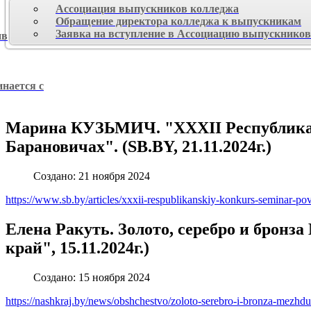
Ассоциация выпускников колледжа
Обращение директора колледжа к выпускникам
Заявка на вступление в Ассоциацию выпускнико
ив
инается с
Марина КУЗЬМИЧ. "XXXII Республиканс
Барановичах". (SB.BY, 21.11.2024г.)
Создано: 21 ноября 2024
https://www.sb.by/articles/xxxii-respublikanskiy-konkurs-seminar-po
Елена Ракуть. Золото, серебро и бронз
край", 15.11.2024г.)
Создано: 15 ноября 2024
https://nashkraj.by/news/obshchestvo/zoloto-serebro-i-bronza-mezhd