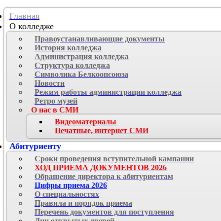
Главная
О колледже
Правоустанавливающие документы
История колледжа
Администрация колледжа
Структура колледжа
Символика Белкоопсоюза
Новости
Режим работы администрации колледжа
Ретро музей
О нас в СМИ
Видеоматериалы
Печатные, интернет СМИ
Абитуриенту
Сроки проведения вступительной кампании
ХОД ПРИЕМА ДОКУМЕНТОВ 2026
Обращение директора к абитуриентам
Цифры приема 2026
О специальностях
Правила и порядок приема
Перечень документов для поступления
Дни открытых дверей