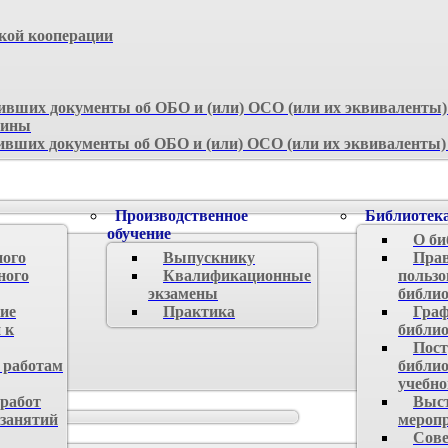
ской кооперации
вших документы об ОБО и (или) ОСО (или их эквиваленты)
аины
вших документы об ОБО и (или) ОСО (или их эквиваленты)
Производственное
Библиотек
обучение
О би
ного
Выпускнику
Пра
ного
Квалификационные
польз
экзамены
библи
ие
Практика
Граф
 к
библи
Пост
 работам
библио
учебно
работ
Выст
 занятий
мероп
Сове