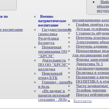
Инф
образо
ресур
я по
Военно-
организационно-коо
патриотическое
График приёма гр
воспитание
Детская телефонн
е воспитание
Государственная
Стоимость обучен
символика
Перечень платных
Республики
Электронное обра
Беларусь
Перечень админис
Первичная
Нормативные прав
организация ОО
для организации ра
"БРСМ"
Формы заявлений
Деятельность
Директива № 1
ПО ОО "БРСМ"
Антикоррупционна
колледжа
Политика в отнош
Поисковый
Положение о виде
отряд БТК
ПОЛИТИКА в отно
Геноцид - память
Часто задаваемые
и боль
Телефон доверия
«Их подвиг в
Портал рейтингов
памяти потомков
сохраним - 2026»
Контакты