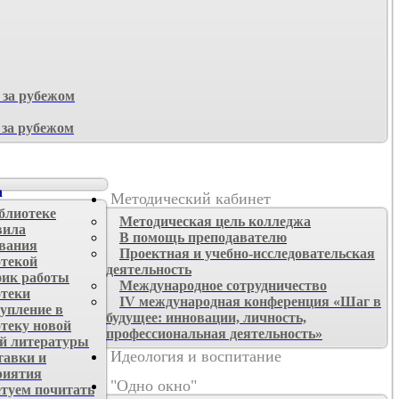
 за рубежом
 за рубежом
а
Методический кабинет
блиотеке
Методическая цель колледжа
вила
В помощь преподавателю
ования
Проектная и учебно-исследовательская
отекой
деятельность
ик работы
Международное сотрудничество
отеки
IV международная конференция «Шаг в
упление в
будущее: инновации, личность,
теку новой
профессиональная деятельность»
й литературы
Идеология и воспитание
авки и
риятия
"Одно окно"
туем почитать