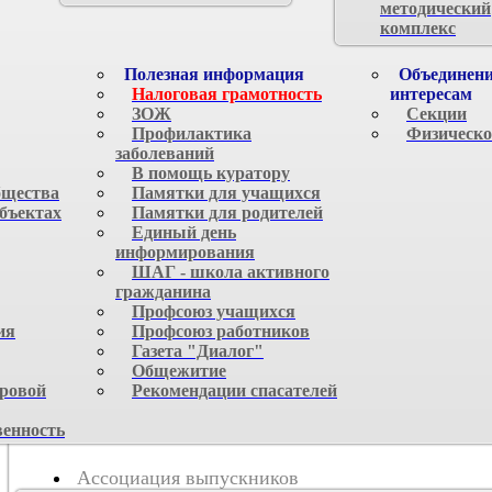
методический
комплекс
Полезная информация
Объединени
Налоговая грамотность
интересам
ЗОЖ
Секции
Профилактика
Физическо
заболеваний
В помощь куратору
бщества
Памятки для учащихся
объектах
Памятки для родителей
Единый день
информирования
ШАГ - школа активного
гражданина
Профсоюз учащихся
ия
Профсоюз работников
Газета "Диалог"
Общежитие
ровой
Рекомендации спасателей
венность
Ассоциация выпускников