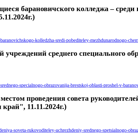
щиеся барановичского колледжа – среди
11.2024г.)
sya-baranovichskogo-kolledzha-sredi-pobediteley-mezhdunarodnogo-che
 учреждений среднего специального обр
j-srednego-specialnogo-obrazovanija-brestskoj-oblasti-proshel-v-barano
естом проведения совета руководителей
край", 11.11.2024г.)
edeniya-soveta-rukovoditeley-uchrezhdeniy-srednego-spetsialnogo-obra