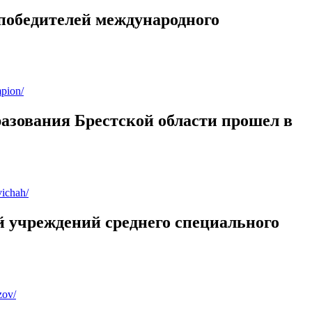
 победителей международного
mpion/
азования Брестской области прошел в
vichah/
 учреждений среднего специального
zov/